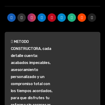
Navegación
METODO
de
CONSTRUCTORA, cada
entradas
detalle cuenta:
acabados impecables,
asesoramiento
personalizado y un
compromiso total con
los tiempos acordados,
para que disfrutes tu
reforma sin sorpresas