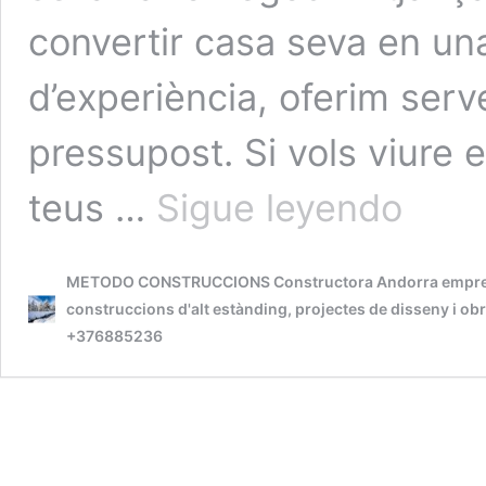
convertir casa seva en una
d’experiència, oferim serve
pressupost. Si vols viure e
METODO
teus …
Sigue leyendo
ANDORRA
CONSTRUC
ANDORRA
METODO CONSTRUCCIONS Constructora Andorra empresa líd
REFORMES
INTEGRALS
construccions d'alt estànding, projectes de disseny i 
per
+376885236
transformar
la
seva
llar
o
negoci