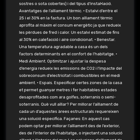
sostres o sota cobertes) i del tipus d’instal·lació.
Avantatges de l’aïllament tèrmic. • Estalvi d’entre el
25 i el 30% en la factura. Un bon aïllament tèrmic
aprofita al màxim el consum energètic ja que redueix
les pèrdues de fred i calor. Un estalvi estimat de fins
al 30% en calefacció i aire condicionat. • Benestar.
Una temperatura agradable a casa és un dels
factors determinants en el confort de l’habitatge. •
Medi Ambient. Optimitzar i ajustar la despesa
d’energia redueix les emissions de CO2 i l’impacte del
sobreconsum d’electricitat i combustibles en el medi
ambient. • Espais. Especificar certes zones de la casa
et permet guanyar metres i fer habitables estades
desaprofitades com ara golfes, soterranis o semi-
soterranis. Què vull aïllar? Per millorar l’aïllament de
cada un d’aquestes àrees estructurals requereixen
una solució específica. Façanes: En aquest cas
podem optar per millorar l’aïllament des de l’exterior,
des de l’interior de l’habitatge, o injectant una solució