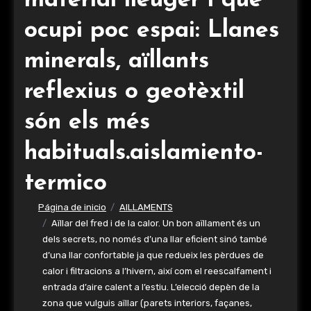
material lleuger i que
ocupi poc espai: Llanes
minerals, aïllants
reflexius o geotèxtil
són els més
habituals.aislamiento-
termico
Página de inicio
AILLAMENTS
Aïllar del fred i de la calor. Un bon aïllament és un
dels secrets, no només d’una llar eficient sinó també
d’una llar confortable ja que redueix les pèrdues de
calor i filtracions a l’hivern, així com el reescalfament i
entrada d’aire calent a l’estiu. L’elecció depèn de la
zona que vulguis aïllar (parets interiors, façanes,