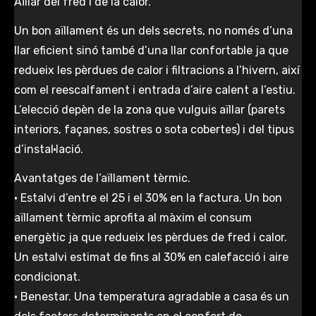
Aïllar del fred i de la calor.
Un bon aïllament és un dels secrets, no només d’una
llar eficient sinó també d’una llar confortable ja que
redueix les pèrdues de calor i filtracions a l’hivern, així
com el reescalfament i entrada d’aire calent a l’estiu.
L’elecció depèn de la zona que vulguis aïllar (parets
interiors, façanes, sostres o sota cobertes) i del tipus
d’instal·lació.
Avantatges de l’aïllament tèrmic.
• Estalvi d’entre el 25 i el 30% en la factura. Un bon
aïllament tèrmic aprofita al màxim el consum
energètic ja que redueix les pèrdues de fred i calor.
Un estalvi estimat de fins al 30% en calefacció i aire
condicionat.
• Benestar. Una temperatura agradable a casa és un