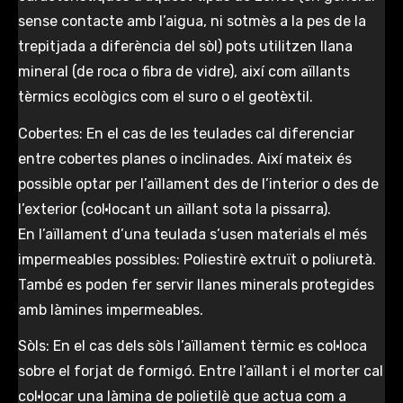
sense contacte amb l’aigua, ni sotmès a la pes de la
trepitjada a diferència del sòl) pots utilitzen llana
mineral (de roca o fibra de vidre), així com aïllants
tèrmics ecològics com el suro o el geotèxtil.
Cobertes: En el cas de les teulades cal diferenciar
entre cobertes planes o inclinades. Així mateix és
possible optar per l’aïllament des de l’interior o des de
l’exterior (col·locant un aïllant sota la pissarra).
En l’aïllament d’una teulada s’usen materials el més
impermeables possibles: Poliestirè extruït o poliuretà.
També es poden fer servir llanes minerals protegides
amb làmines impermeables.
Sòls: En el cas dels sòls l’aïllament tèrmic es col·loca
sobre el forjat de formigó. Entre l’aïllant i el morter cal
col·locar una làmina de polietilè que actua com a