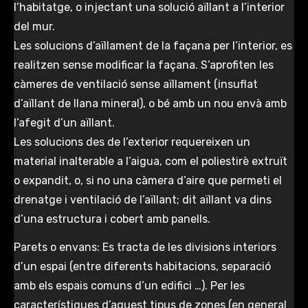
l’habitatge, o injectant una solució aïllant a l’interior
del mur.
Les solucions d’aïllament de la façana per l’interior, es
realitzen sense modificar la façana. S’aprofiten les
càmeres de ventilació sense aïllament (insuflat
d’aïllant de llana mineral), o bé amb un nou envà amb
l’afegit d’un aïllant.
Les solucions des de l’exterior requereixen un
material inalterable a l’aigua, com el poliestirè extruït
o expandit, o, si no una càmera d’aire que permeti el
drenatge i ventilació de l’aïllant; dit aïllant va dins
d’una estructura i cobert amb panells.
Parets o envans: Es tracta de les divisions interiors
d’un espai (entre diferents habitacions, separació
amb els espais comuns d’un edifici …). Per les
característiques d’aquest tipus de zones (en general