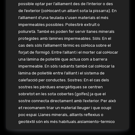
possible optar per l’aïllament des de l’interior o des
de l’exterior (col·locant un aïllant sota la pissarra). En
l’aïllament d’una teulada s’usen materials el més
impermeables possibles: Poliestirè extruït o
poliuretà. També es poden fer servir llanes minerals
protegides amb làmines impermeables. Sòls: En el
cas dels sòls l’aïllament tèrmic es col·loca sobre el
forjat de formigó. Entre l’aïllant i el morter cal col·locar
una làmina de polietilè que actua com a barrera
impermeable. En sòls radiants també cal col·locar la
làmina de polietilè entre l’aïllant i el sistema de
calefacció per conductes. Sostres: En el cas dels
sostres les pèrdues energètiques se centren
sobretot en les sota cobertes (golfes) ja que el
sostre connecta directament amb l’exterior. Per això
et recomanem triar un material lleuger i que ocupi
poc espai: Llanes minerals, aïllants reflexius o
geotèxtil són els més habituals.aislamiento-termico