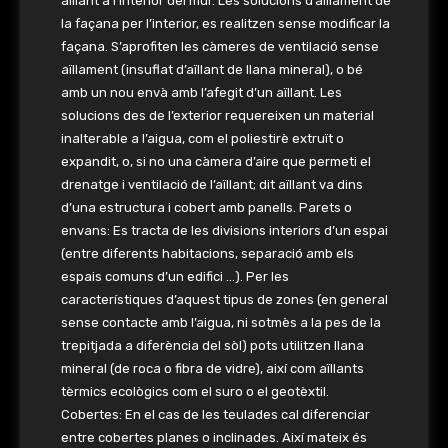
aïllant a l’interior del mur. Les solucions d’aïllament de
la façana per l’interior, es realitzen sense modificar la
façana. S’aprofiten les càmeres de ventilació sense
aïllament (insuflat d’aïllant de llana mineral), o bé
amb un nou envà amb l’afegit d’un aïllant. Les
solucions des de l’exterior requereixen un material
inalterable a l’aigua, com el poliestirè extruït o
expandit, o, si no una càmera d’aire que permeti el
drenatge i ventilació de l’aïllant; dit aïllant va dins
d’una estructura i cobert amb panells. Parets o
envans: Es tracta de les divisions interiors d’un espai
(entre diferents habitacions, separació amb els
espais comuns d’un edifici …). Per les
característiques d’aquest tipus de zones (en general
sense contacte amb l’aigua, ni sotmès a la pes de la
trepitjada a diferència del sòl) pots utilitzen llana
mineral (de roca o fibra de vidre), així com aïllants
tèrmics ecològics com el suro o el geotèxtil.
Cobertes: En el cas de les teulades cal diferenciar
entre cobertes planes o inclinades. Així mateix és