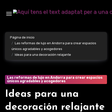
Ir
al
contenido
Página de inicio
Las reformas de lujo en Andorra para crear espacios
únicos agradables y acogedores
Ideas para una decoración relajante
Las reformas de lujo en Andorra para crear espacios
únicos agradables y acogedores
Ideas para una
decoración relajante