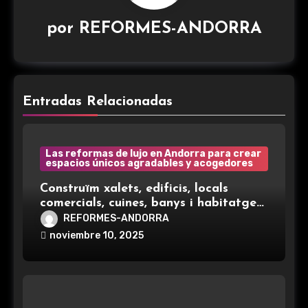
por
REFORMES-ANDORRA
Entradas Relacionadas
Las reformas de lujo en Andorra para crear
espacios únicos agradables y acogedores
Construïm xalets, edificis, locals
comercials, cuines, banys i habitatges
complets, adaptats a cada client.
REFORMES-ANDORRA
Atenció 100 % personalitzada i amb
noviembre 10, 2025
els terminis pactats