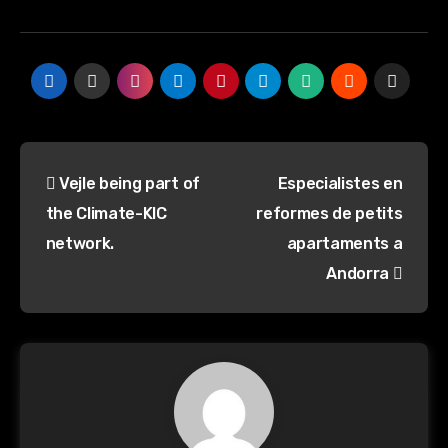
Navegación
Vejle being part of
Especialistes en
de
the Climate-KIC
reformes de petits
entradas
network.
apartaments a
Andorra