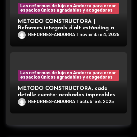
Las reformas de lujo en Andorra para crear
espacios únicos agradables y acogedores
METODO CONSTRUCTORA |
Reformes integrals d’alt estànding a
Andorra. Som especialistes en
REFORMES-ANDORRA
noviembre 4, 2025
reformes integrals d’alt nivell.
Las reformas de lujo en Andorra para crear
espacios únicos agradables y acogedores
METODO CONSTRUCTORA, cada
detalle cuenta: acabados impecables,
asesoramiento personalizado y un
REFORMES-ANDORRA
octubre 6, 2025
compromiso total con los tiempos
acordados, para que disfrutes tu
reforma sin sorpresas ni sobrecostes.