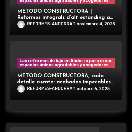
espacios únicos agradables y acogedores
METODO CONSTRUCTORA |
Reformes integrals d’alt estànding a
Andorra. Som especialistes en
REFORMES-ANDORRA
noviembre 4, 2025
reformes integrals d’alt nivell.
Las reformas de lujo en Andorra para crear
espacios únicos agradables y acogedores
METODO CONSTRUCTORA, cada
detalle cuenta: acabados impecables,
asesoramiento personalizado y un
REFORMES-ANDORRA
octubre 6, 2025
compromiso total con los tiempos
acordados, para que disfrutes tu
reforma sin sorpresas ni sobrecostes.