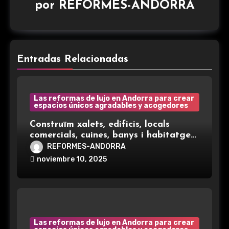
por
REFORMES-ANDORRA
Entradas Relacionadas
Las reformas de lujo en Andorra para crear
espacios únicos agradables y acogedores
Construïm xalets, edificis, locals
comercials, cuines, banys i habitatges
complets, adaptats a cada client.
REFORMES-ANDORRA
Atenció 100 % personalitzada i amb
noviembre 10, 2025
els terminis pactats
Las reformas de lujo en Andorra para crear