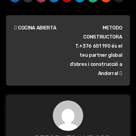
Navegación
COCINA ABIERTA
METODO
de
CONSTRUCTORA
entradas
T.+376 651 190 és el
teu partner global
d’obres i construcció a
Andorra!