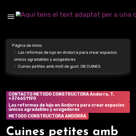
Ir
al
contenido
Página de inicio
Las reformas de lujo en Andorra para crear espacios
únicos agradables y acogedores
Cuines petites amb molt de gust. OB CUINES.
CONTACTO METODO CONSTRUCTORA Andorra. T.
+376651190
Las reformas de lujo en Andorra para crear espacios
únicos agradables y acogedores
METODO CONSTRUCTORA ANDORRA
Cuines petites amb