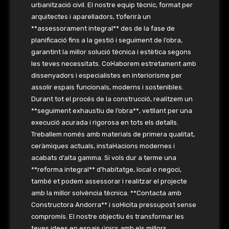
urbanització civil. El nostre equip tècnic, format per
arquitectes i aparelladors, t’oferirà un
**assessorament integral** des de la fase de
planificació fins a la gestió i seguiment de l’obra,
garantint la millor solució tècnica i estètica segons
les teves necessitats. Col·laborem estretament amb
dissenyadors i especialistes en interiorisme per
assolir espais funcionals, moderns i sostenibles.
Durant tot el procés de la construcció, realitzem un
**seguiment exhaustiu de l’obra**, vetllant per una
execució acurada i rigorosa en tots els detalls.
Treballem només amb materials de primera qualitat,
ceràmiques actuals, instal·lacions modernes i
acabats d’alta gamma. Si vols dur a terme una
**reforma integral** d’habitatge, local o negoci,
també et podem assessorar i realitzar el projecte
amb la millor solvència tècnica. **Contacta amb
Constructora Andorra** i sol·licita pressupost sense
compromís. El nostre objectiu és transformar les
teves idees en espais únics amb els millors