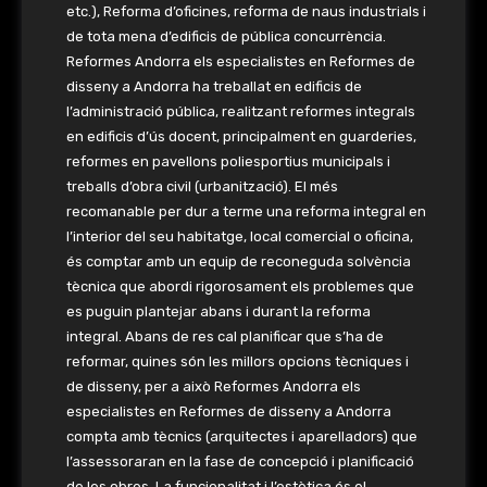
etc.), Reforma d’oficines, reforma de naus industrials i
de tota mena d’edificis de pública concurrència.
Reformes Andorra els especialistes en Reformes de
disseny a Andorra ha treballat en edificis de
l’administració pública, realitzant reformes integrals
en edificis d’ús docent, principalment en guarderies,
reformes en pavellons poliesportius municipals i
treballs d’obra civil (urbanització). El més
recomanable per dur a terme una reforma integral en
l’interior del seu habitatge, local comercial o oficina,
és comptar amb un equip de reconeguda solvència
tècnica que abordi rigorosament els problemes que
es puguin plantejar abans i durant la reforma
integral. Abans de res cal planificar que s’ha de
reformar, quines són les millors opcions tècniques i
de disseny, per a això Reformes Andorra els
especialistes en Reformes de disseny a Andorra
compta amb tècnics (arquitectes i aparelladors) que
l’assessoraran en la fase de concepció i planificació
de les obres. La funcionalitat i l’estètica és el