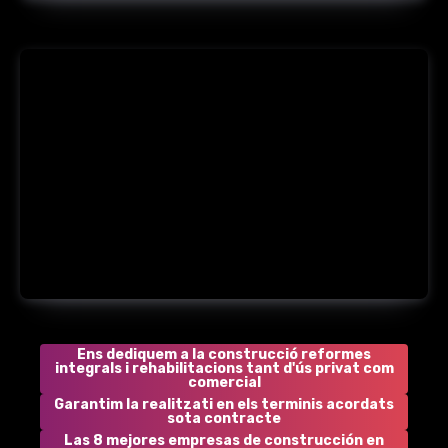
Ens dediquem a la construcció reformes
integrals i rehabilitacions tant d'ús privat com
comercial
Garantim la realitzati en els terminis acordats
sota contracte
Las 8 mejores empresas de construcción en