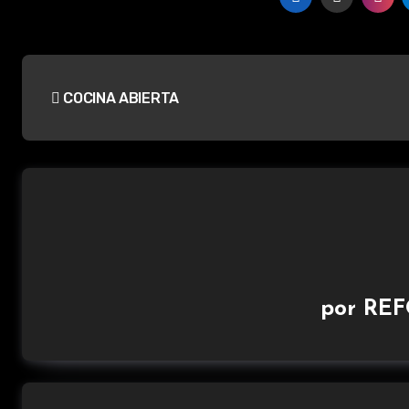
Navegación
COCINA ABIERTA
de
entradas
por
REF