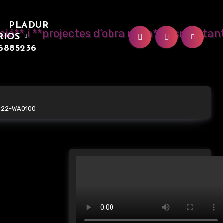
0
PLADUR
RIOS
6885236
122-WA0100